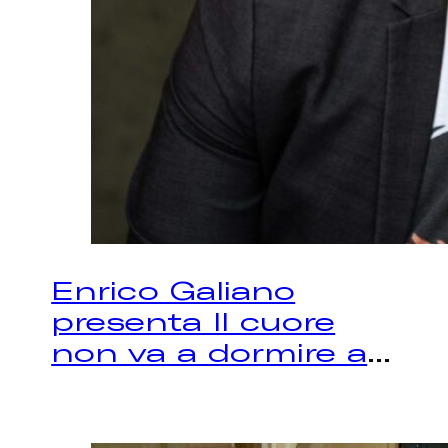
Enrico Galiano
presenta Il cuore
non va a dormire a
...