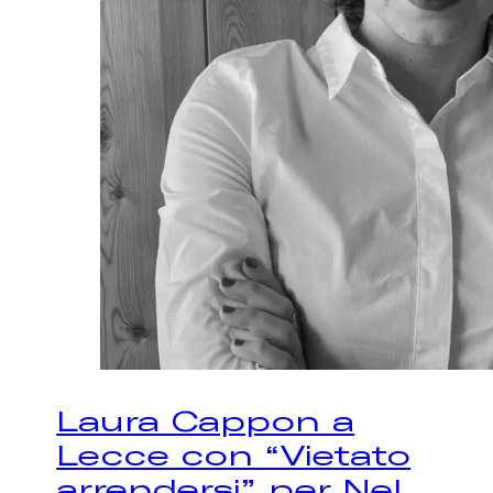
Laura Cappon a
Lecce con “Vietato
arrendersi” per Nel