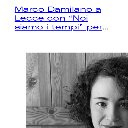
Marco Damilano a
Lecce con “Noi
siamo i tempi” per
...