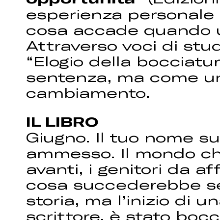
esperienza personale 
cosa accade quando 
Attraverso voci di stude
“Elogio della bocciatu
sentenza, ma come un 
cambiamento.
IL LIBRO
Giugno. Il tuo nome su
ammesso. Il mondo che
avanti, i genitori da a
cosa succederebbe se 
storia, ma l’inizio di 
scrittore, è stato bocc