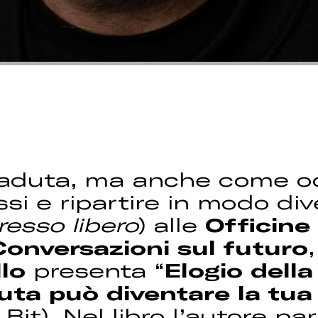
aduta, ma anche come oc
ssi e ripartire in modo di
gresso libero
) alle
Officin
onversazioni sul futuro
lo
presenta “
Elogio dell
uta può diventare la tua
i Bit). Nel libro l’autore pa