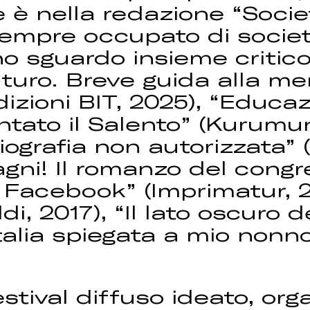
 è nella redazione “Socie
 sempre occupato di società
o sguardo insieme critico 
futuro. Breve guida alla m
izioni BIT, 2025), “Educaz
ntato il Salento” (Kurumu
iografia non autorizzata”
agni! Il romanzo del congre
di Facebook” (Imprimatur, 20
i, 2017), “Il lato oscuro de
Italia spiegata a mio nonn
stival diffuso ideato, or