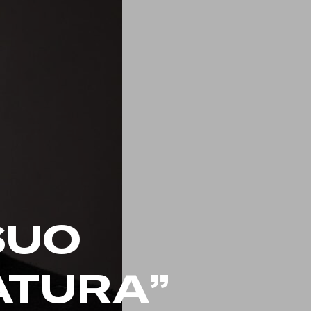
SUO
ATURA”