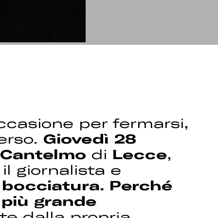
casione per fermarsi,
verso.
Giovedì 28
e Cantelmo
di
Lecce
,
, il giornalista e
a bocciatura. Perché
 più grande
rte dalla propria