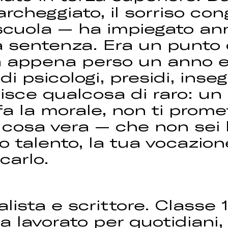
rcheggiato, il sorriso con
 scuola — ha impiegato ann
a sentenza. Era un punto 
 ha appena perso un anno 
di psicologi, presidi, inse
sce qualcosa di raro: un l
i fa la morale, non ti prom
 cosa vera — che non sei 
uo talento, la tua vocazio
carlo.
lista e scrittore. Classe 1
Ha lavorato per quotidiani