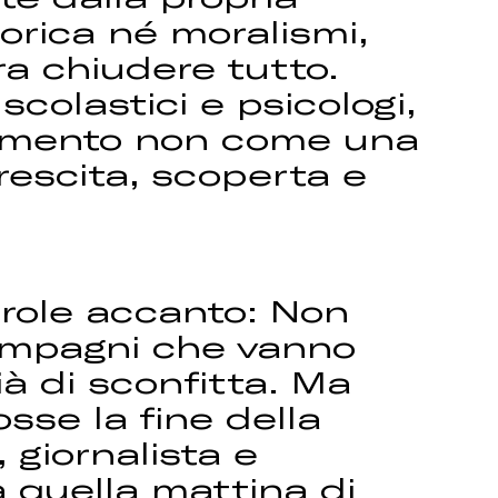
orica né moralismi,
 chiudere tutto.
scolastici e psicologi,
allimento non come una
rescita, scoperta e
arole accanto: Non
compagni che vanno
già di sconfitta. Ma
se la fine della
, giornalista e
a quella mattina di