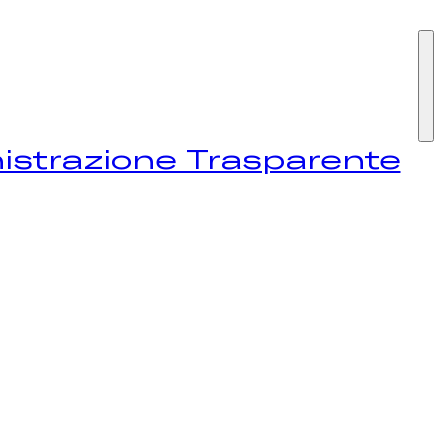
I SIAMO
strazione Trasparente
STIVAL
EWS
NTATTI