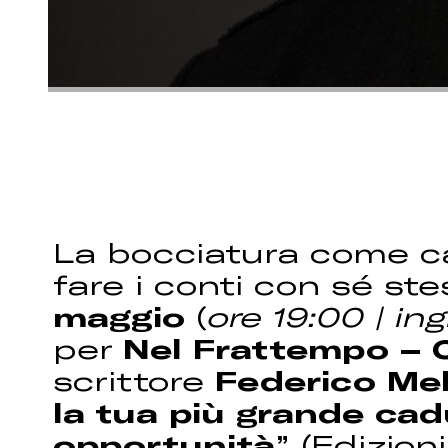
La bocciatura come c
fare i conti con sé ste
maggio
(
ore 19:00 | in
per
Nel Frattempo – C
scrittore
Federico Mel
la tua più grande cad
opportunità
” (Edizion