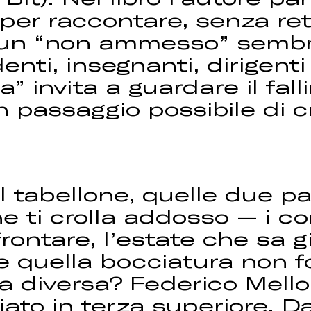
per raccontare, senza ret
un “non ammesso” sembra
nti, insegnanti, dirigenti 
ra” invita a guardare il f
passaggio possibile di c
l tabellone, quelle due p
 ti crolla addosso — i 
ffrontare, l’estate che sa 
quella bocciatura non fos
una diversa? Federico Mello
iato in terza superiore. D