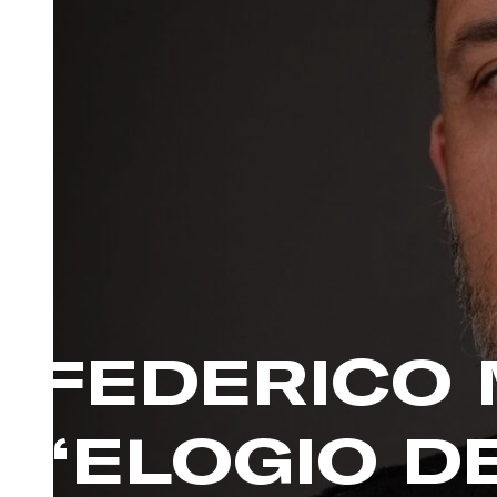
FEDERICO 
“ELOGIO D