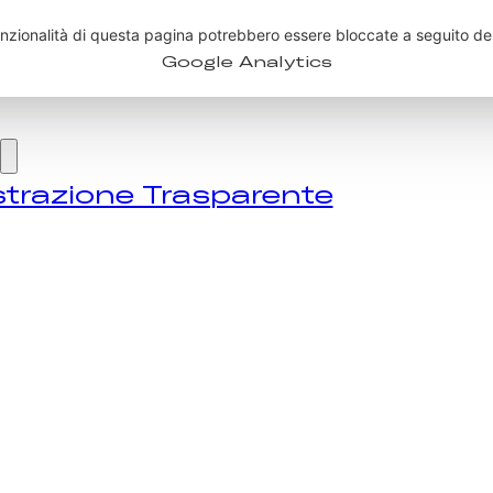
le
Vai al piè di pagina
trazione Trasparente
OME