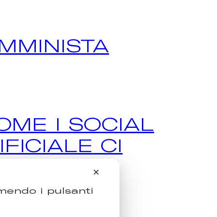
EMMINISTA
OME I SOCIAL
FICIALE CI
✕
emendo i pulsanti