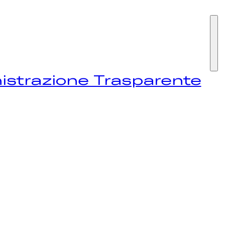
I SIAMO
strazione Trasparente
STIVAL
EWS
NTATTI