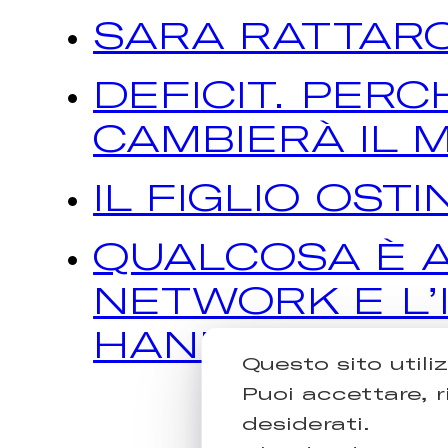
SARA RATTAR
DEFICIT. PER
CAMBIERÀ IL
IL FIGLIO OST
QUALCOSA È A
NETWORK E L’I
HANNO RUBAT
Questo sito utili
Puoi accettare, r
desiderati.