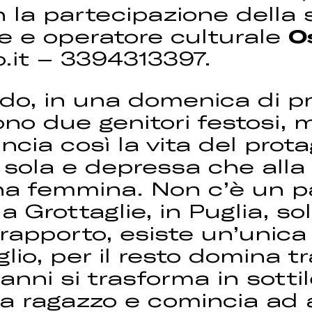
n la partecipazione della 
re e operatore culturale
O
.it – 3394313397.
o, in una domenica di pr
no due genitori festosi, m
cia così la vita del prot
 sola e depressa che alla
a femmina. Non c’è un pa
Grottaglie, in Puglia, sol
rapporto, esiste un’unica 
iglio, per il resto domina t
anni si trasforma in sottil
fa ragazzo e comincia ad a