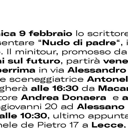
ica 9 febbraio
lo scritto
entare “
Nudo di padre
“,
o
. Il minitour, promosso d
i sul futuro
, partirà
vene
iberrima
in via
Alessandro 
 e sceneggiatrice
Antonel
ogherà
alle 16:30
da
Macar
ttore
Andrea Donaera
e
a
ngiovanni 20 ad
Alessano
lle 10:30
, ultimo appunt
hele de Pietro 17 a
Lecce