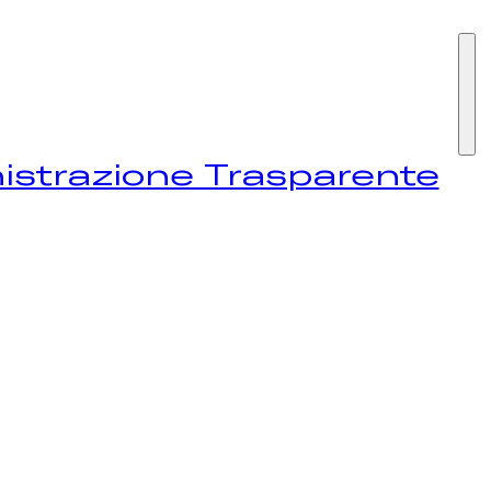
I SIAMO
strazione Trasparente
STIVAL
EWS
NTATTI