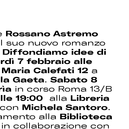
re
Rossano Astremo
 il suo nuovo romanzo
a
Diffondiamo idee di
rdì 7 febbraio
alle
Maria Calefati 12
a
la Gaeta
.
Sabato 8
ìa
in corso Roma 13/B
lle 19:00
alla
Libreria
con
Michela Santoro
.
amento alla
Biblioteca
, in collaborazione con