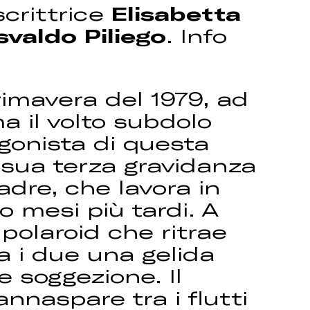
scrittrice
Elisabetta
svaldo Piliego
. Info
imavera del 1979, ad
a il volto subdolo
agonista di questa
 sua terza gravidanza
dre, che lavora in
o mesi più tardi. A
polaroid che ritrae
ra i due una gelida
e soggezione. Il
nnaspare tra i flutti