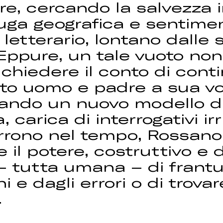
re, cercando la salvezza in
 fuga geografica e sentime
etterario, lontano dalle 
 Eppure, un tale vuoto non
chiedere il conto di con
tato uomo e padre a sua v
arando un nuovo modello 
 carica di interrogativi ir
orrono nel tempo, Rossano
 il potere, costruttivo e d
 – tutta umana – di frantu
 e dagli errori o di trova
.