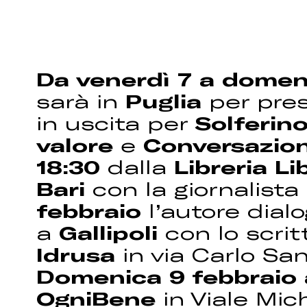
Da venerdì 7 a domen
sarà in
Puglia
per pres
in uscita per
Solferin
valore
e
Conversazion
18:30
dalla
Libreria L
Bari
con la giornalista
febbraio
l’autore dial
a
Gallipoli
con lo scri
Idrusa
in via Carlo Sa
Domenica 9 febbraio a
OgniBene
in Viale Mic