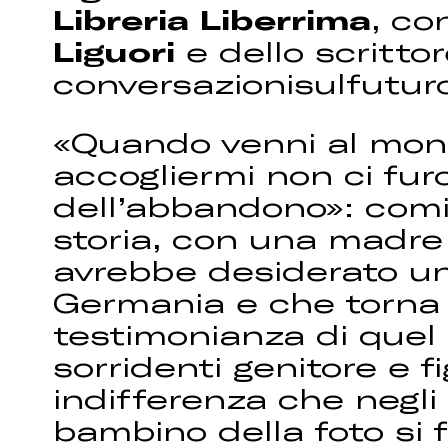
Libreria Liberrima
, co
Liguori
e dello scritto
conversazionisulfuturo
«Quando venni al mond
accogliermi non ci furo
dell’abbandono»: comin
storia, con una madre
avrebbe desiderato un
Germania e che torna a 
testimonianza di quel 
sorridenti genitore e f
indifferenza che negli 
bambino della foto si 