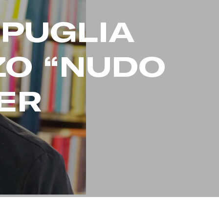
PUGLIA
ZO “NUDO
PER