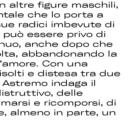
 altre figure maschili,
ntale che lo porta a
sue radici imbevute di
 può essere privo di
tinuo, anche dopo che
olta, abbandonando la
d’amore. Con una
risolti e distesa tra due
 Astremo indaga il
istruttivo, delle
marsi e ricomporsi, di
re, almeno in parte, un