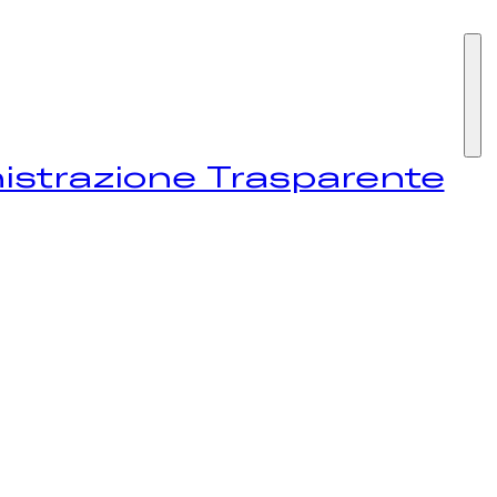
I SIAMO
strazione Trasparente
STIVAL
EWS
NTATTI