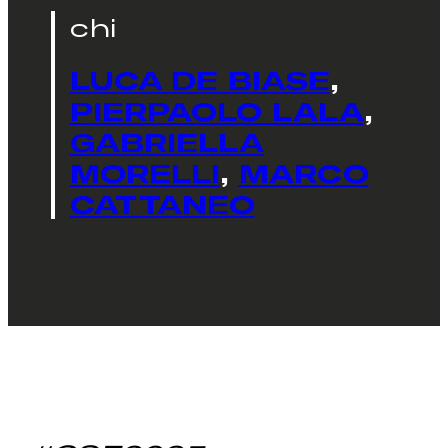
chi
LUCA DE BIASE
,
PIERPAOLO LALA
,
GABRIELLA
MORELLI
,
MARCO
CATTANEO