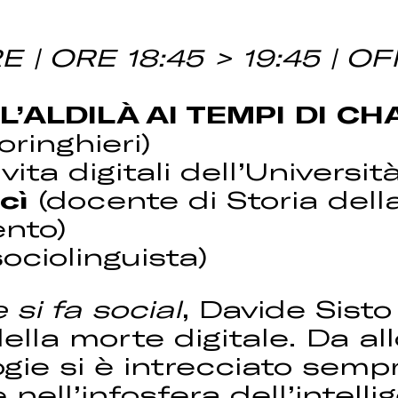
| ORE 18:45 > 19:45 | O
L’ALDILÀ AI TEMPI DI C
oringhieri)
ita digitali dell’Universit
acì
(docente di Storia della
ento)
ociolinguista)
 si fa social
, Davide Sisto
 della morte digitale. Da al
gie si è intrecciato semp
e nell’infosfera dell’intelli