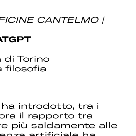
FFICINE CANTELMO |
HATGPT
à di Torino
 filosofia
 ha introdotto, tra i
lora il rapporto tra
re più saldamente alle
genza artificiale ha