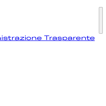
I SIAMO
strazione Trasparente
STIVAL
EWS
NTATTI