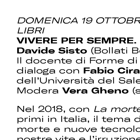
DOMENICA 19 OTTOBRE 
LIBRI
VIVERE PER SEMPRE. 
Davide Sisto
(Bollati B
Il docente di Forme di v
dialoga con
Fabio Cir
dell’Università del Sal
Modera
Vera Gheno
(s
Nel 2018, con
La morte
primi in Italia, il tema
morte e nuove tecnolo
nostre vite e l’irruzion