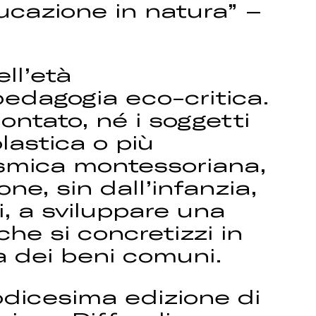
ducazione in natura” –
ll’età
pedagogia eco-critica.
ntato, né i soggetti
lastica o più
osmica montessoriana,
e, sin dall’infanzia,
i, a sviluppare una
he si concretizzi in
a dei beni comuni.
dicesima edizione di