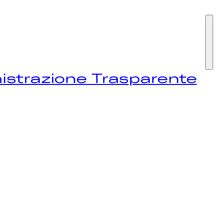
I SIAMO
strazione Trasparente
STIVAL
EWS
NTATTI