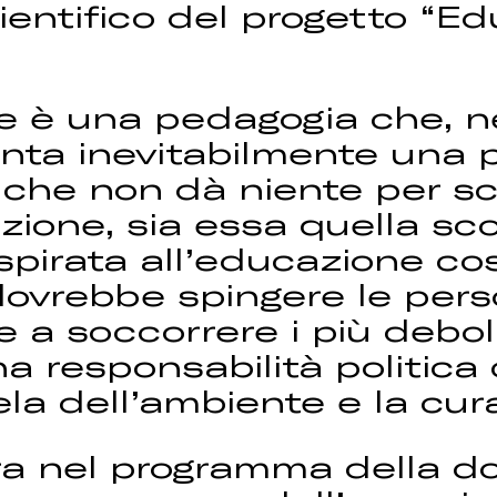
ientifico del progetto “E
e è una pedagogia che, ne
enta inevitabilmente una 
che non dà niente per sco
zione, sia essa quella sco
spirata all’educazione c
vrebbe spingere le person
e a soccorrere i più debol
a responsabilità politica c
la dell’ambiente e la cur
a nel programma della do