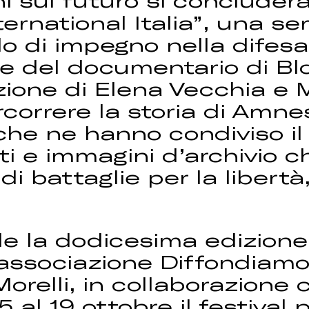
oni sul futuro si conclude
ernational Italia”, una se
 di impegno nella difesa 
ne del documentario di Bl
ione di Elena Vecchia e Mi
correre la storia di Amne
he ne hanno condiviso il 
i e immagini d’archivio ch
i battaglie per la libertà, 
 la dodicesima edizione 
associazione Diffondiamo 
 Morelli, in collaborazion
15 al 19 ottobre il festival