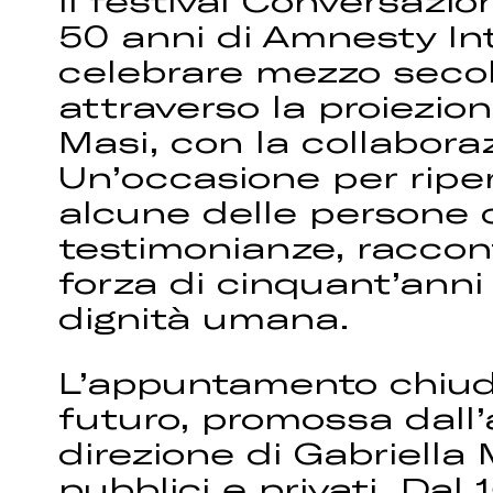
Il festival Conversazi
50 anni di Amnesty Int
celebrare mezzo secolo
attraverso la proiezio
Masi, con la collaboraz
Un’occasione per riper
alcune delle persone c
testimonianze, raccont
forza di cinquant’anni d
dignità umana.
L’appuntamento chiude
futuro, promossa dall’
direzione di Gabriella
pubblici e privati. Dal 