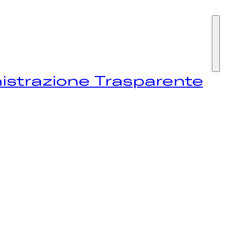
I SIAMO
strazione Trasparente
STIVAL
EWS
NTATTI