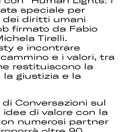
rà con “Human Lights: i
rata speciale per
dei diritti umani
ob firmato da Fabio
chela Tirelli.
sty e incontrare
cammino e i valori, tra
e restituiscono la
la giustizia e la
di Conversazioni sul
idee di valore con la
e con numerosi partner
 proporrà oltre 90