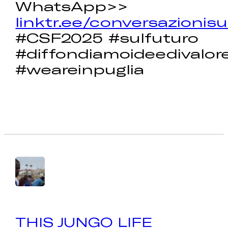
WhatsApp>>
linktr.ee/conversazionisu
#CSF2025 #sulfuturo
#diffondiamoideedivalor
#weareinpuglia
THIS JUNGO LIFE