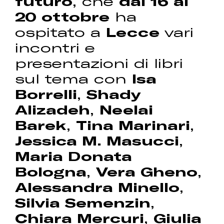
futuro
, che
dal 16 al
20 ottobre
ha
ospitato a
Lecce
vari
incontri e
presentazioni di libri
sul tema con
Isa
Borrelli
,
Shady
Alizadeh
,
Neelai
Barek
,
Tina Marinari
,
Jessica M. Masucci
,
Maria Donata
Bologna
,
Vera Gheno
,
Alessandra Minello
,
Silvia Semenzin
,
Chiara Mercuri
,
Giulia