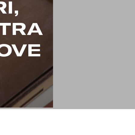
I,
 TRA
UOVE