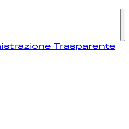
I SIAMO
strazione Trasparente
STIVAL
EWS
NTATTI