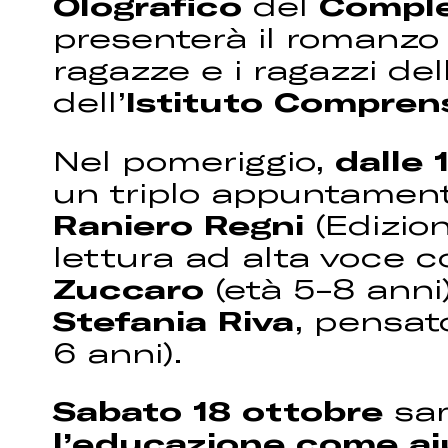
Olografico
del
Comple
presenterà il romanzo 
ragazze e i ragazzi de
dell’
Istituto Comprens
Nel pomeriggio,
dalle 
un triplo appuntamento
Raniero Regni
(Edizion
lettura ad alta voce 
Zuccaro
(età 5-8 anni
Stefania Riva
, pensat
6 anni).
Sabato 18 ottobre
sar
l’educazione come aiu