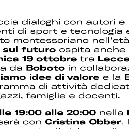
ia dialoghi con autori e a
enti di sport e tecnologi
to montessoriano nell’età
 sul futuro
ospita anche
nica 19 ottobre
tra
Lecc
ta da
Boboto
in collabora
iamo idee di valore
e la
gramma di attività dedica
azzi, famiglie e docenti.
le 19:00 alle 20:00
nella
sarà con
Cristina Obber
.