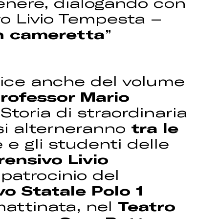
genere, dialogando con
vo Livio Tempesta –
in cameretta
”
rice anche del volume
Professor Mario
Storia di straordinaria
 si alterneranno
tra le
e gli studenti delle
rensivo Livio
 patrocinio del
vo Statale Polo 1
mattinata, nel
Teatro