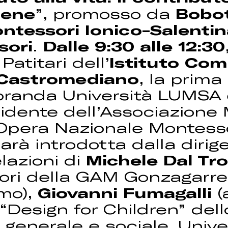
cene
”, promosso da
Bobo
ntessori Ionico-Salentin
sori
.
Dalle 9:30 alle 12:30
atitari dell’
Istituto Com
 Castromediano
, la prim
oranda Università LUMSA 
idente dell’Associazione 
 Opera Nazionale Montess
sarà introdotta dalla diri
elazioni di
Michele Dal Tr
ri della GAM Gonzagarred
mo),
Giovanni Fumagalli
(
“Design for Children” dell
 generale e sociale, Univ