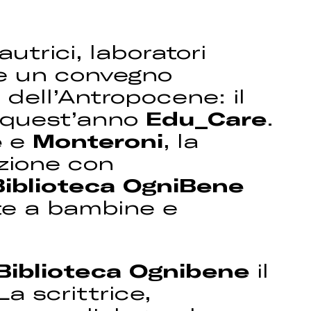
utrici, laboratori
a e un convegno
 dell’Antropocene: il
 quest’anno
Edu_Care
.
e
e
Monteroni
, la
zione con
Biblioteca OgniBene
te a bambine e
Biblioteca Ognibene
il
 La scrittrice,