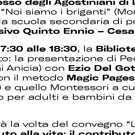
sso degli Agostiniani di
“Noi siamo i briganti” (Mo
lla scuola secondaria di 
ivo Quinto Ennio – Cesar
17:30 alle 18:30
, la
Biblio
: la presentazione di Ped
i Anicia) con
Ezio Del Go
con il metodo
Magic Page
) e quello Montessori a c
o per adulti e bambini da 
à la volta del convegno “
to alla vita: il contrib