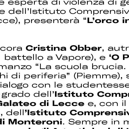
ce esperta di violenza di 
 dell’Istituto Comprensi
ce), presenterà “
L’orco 
cora
Cristina Obber
, aut
l battello a Vapore), e
‘O 
omanzo “La scuola brucia. 
hi di periferia” (Piemme),
ialogo con le studentesse 
 grado dell’
Istituto Comp
alateo di Lecce
e, con il
i
, dell
’Istituto Comprensi
di Monteroni
. Sempre in 