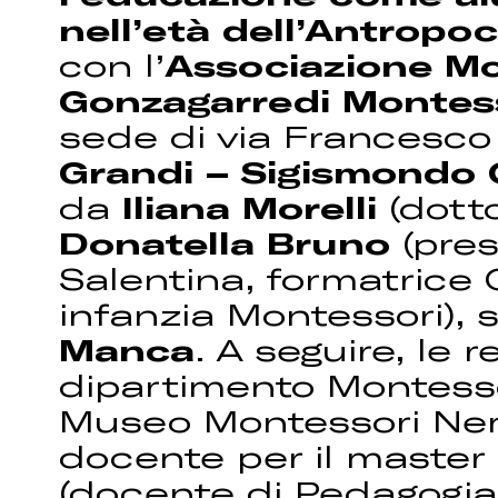
nell’età dell’Antropo
con l’
Associazione Mo
Gonzagarredi Montes
sede di via Francesco P
Grandi – Sigismondo
da
Iliana Morelli
(dott
Donatella Bruno
(pres
Salentina, formatrice
infanzia Montessori), 
Manca
. A seguire, le r
dipartimento Montesso
Museo Montessori Ne
docente per il master 
(docente di Pedagogia