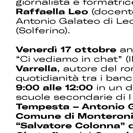
giornalista e formatri
Raffaella Leo
(docente
Antonio Galateo di Lec
(Solferino).
Venerdì 17 ottobre
an
“Ci vediamo in chat” (I
Varrella
, autore del r
quotidianità tra i banc
9:00 alle 12:00
in un d
scuole secondarie di I
Tempesta – Antonio G
Comune di Monteron
“Salvatore Colonna” 