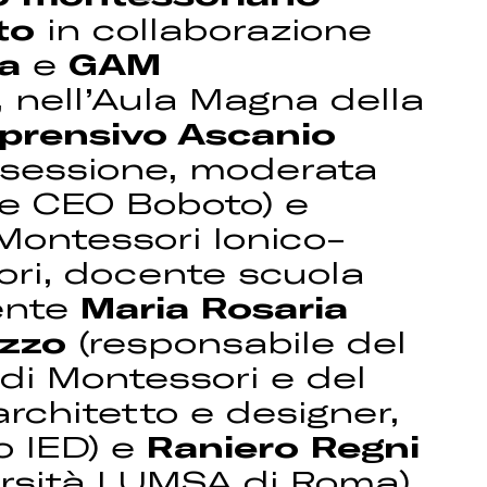
to
in collaborazione
a
e
GAM
, nell’Aula Magna della
prensivo Ascanio
a sessione, moderata
e CEO Boboto) e
Montessori Ionico-
ori, docente scuola
gente
Maria Rosaria
ozzo
(responsabile del
i Montessori e del
architetto e designer,
o IED) e
Raniero Regni
ersità LUMSA di Roma).