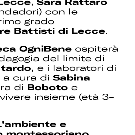
 Lecce
,
Sara Rattaro
ndadori) con le
primo grado
e Battisti di Lecce
.
teca OgniBene
ospiterà
agogia del limite di
ttardo
, e i laboratori di
s
a cura di
Sabina
ura di
Boboto
e
vivere insieme (età 3-
L
’ambiente e
uto montessoriano