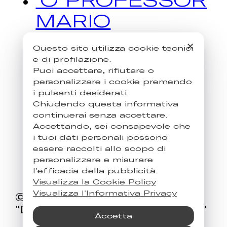
MARIO
VARRELLA –
✕
Questo sito utilizza cookie tecnici
CRISTINA
e di profilazione.
Puoi accettare, rifiutare o
OBBER
personalizzare i cookie premendo
i pulsanti desiderati.
Chiudendo questa informativa
continuerai senza accettare.
Accettando, sei consapevole che
i tuoi dati personali possono
essere raccolti allo scopo di
personalizzare e misurare
l'efficacia della pubblicità.
Visualizza la Cookie Policy
Visualizza l'Informativa Privacy
© 2026 Associazione
"Diffondiamo Idee di Valore"
Accetta