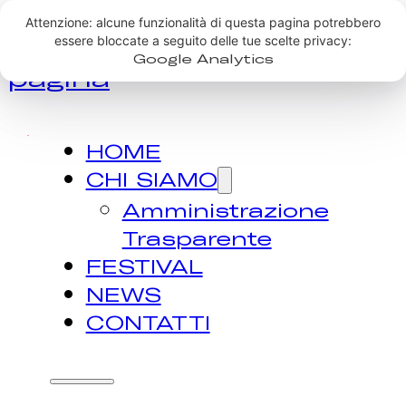
Vai al contenuto
Attenzione: alcune funzionalità di questa pagina potrebbero
essere bloccate a seguito delle tue scelte privacy:
principale
Vai al piè di
Google Analytics
pagina
HOME
CHI SIAMO
Amministrazione
Trasparente
FESTIVAL
NEWS
CONTATTI